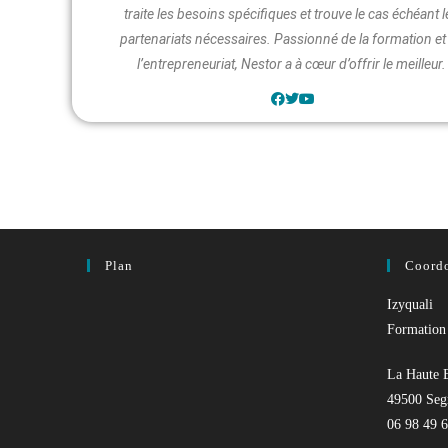
traite les besoins spécifiques et trouve le cas échéant 
partenariats nécessaires. Passionné de la formation et
l’entrepreneuriat, Nestor a à cœur d’offrir le meilleur.
Plan
Coord
Izyquali
Formation 
La Haute 
49500 Seg
06 98 49 