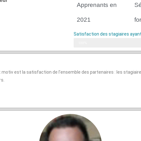
Apprenants en
S
2021
fo
Satisfaction des stagiaires ayant
Disponible et compétent
100%
it motiv est la satisfaction de l’ensemble des partenaires : les stagiai
rs.