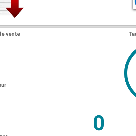
de vente
Ta
eur
0
eur