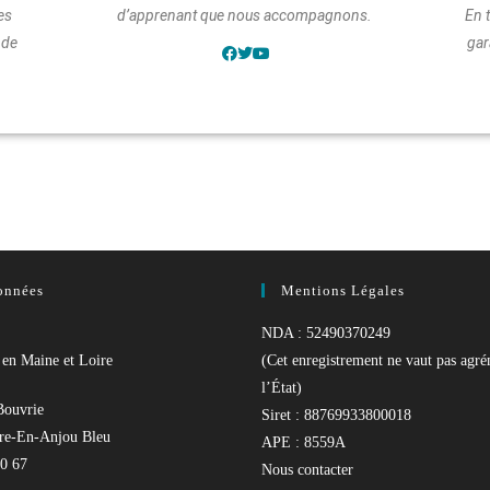
les
d’apprenant que nous accompagnons.
En 
 de
gar
onnées
Mentions Légales
NDA :
52490370249
en Maine et Loire
(Cet enregistrement ne vaut pas agr
l’État)
Bouvrie
Siret :
88769933800018
re-En-Anjou Bleu
APE :
8559A
60 67
Nous contacter