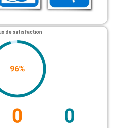
ux de satisfaction
96
%
0
0