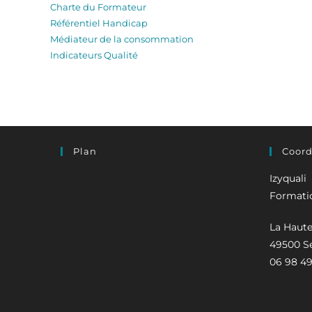
Charte du Formateur
Référentiel Handicap
Médiateur de la consommation
Indicateurs Qualité
Plan
Coor
Izyquali
Formatio
La Haute
49500 S
06 98 49